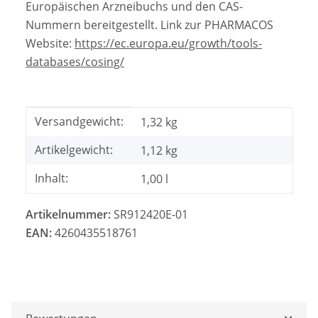
Europäischen Arzneibuchs und den CAS-
Nummern bereitgestellt. Link zur PHARMACOS
Website:
https://ec.europa.eu/growth/tools-
databases/cosing/
Produkteigenschaft
Wert
Versandgewicht:
1,32 kg
Artikelgewicht:
1,12
kg
Inhalt:
1,00 l
Artikelnummer:
SR912420E-01
EAN:
4260435518761