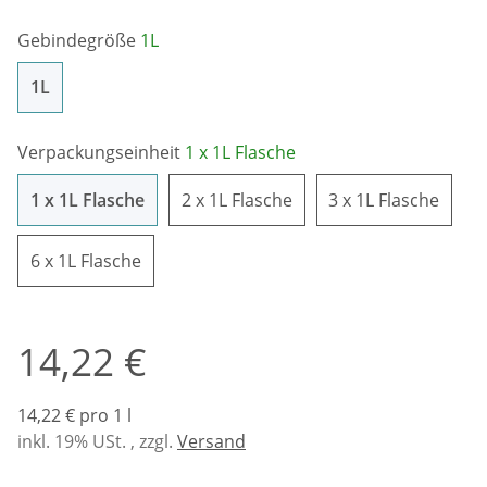
Gebindegröße
1L
1L
1L
Verpackungseinheit
1 x 1L Flasche
1 x 1L Flasche
2 x 1L Flasche
3 x 1L
1 x 1L Flasche
2 x 1L Flasche
3 x 1L Flasche
6 x 1L Flasche
6 x 1L Flasche
14,22 €
14,22 € pro 1 l
inkl. 19% USt. , zzgl.
Versand