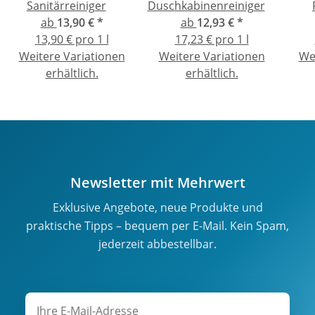
Sanitärreiniger
Duschkabinenreiniger
ab
13,90 €
*
ab
12,93 €
*
13,90 € pro 1 l
17,23 € pro 1 l
Weitere Variationen
Weitere Variationen
We
erhältlich.
erhältlich.
Newsletter mit Mehrwert
Exklusive Angebote, neue Produkte und
praktische Tipps – bequem per E-Mail. Kein Spam,
jederzeit abbestellbar.