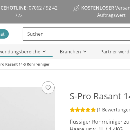
ICEHOTLINE:
07062 / 92 42
KOSTENLOSER
Versan
Auftragswert
722
vat
wendungsbereiche
Branchen
Partner werd
Pro Rasant 14-S Rohrreiniger
S-Pro Rasant 1
(1 Bewertunge
flüssiger Rohrreiniger z
Haare usw. 1L / 1,4KG