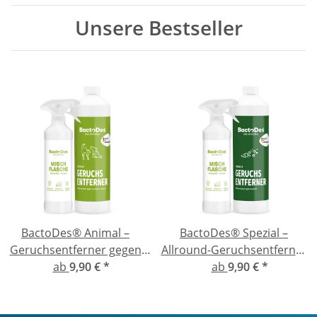
Unsere Bestseller
BactoDes® Animal –
BactoDes® Spezial –
Geruchsentferner gegen
Allround-Geruchsentferner
Katzen- und Hundeurin
ab
9,90 €
*
für hartnäckige Gerüche
ab
9,90 €
*