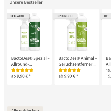
Unsere Bestseller
TOP BEWERTET
TOP BEWERTET
TOP
BactoDes® Spezial –
BactoDes® Animal –
Ba
Allround-
Geruchsentferner
Al
Geruchsentferner für
gegen Katzen- und
Lit
19
hartnäckige Gerüche
ab
9,90 €
*
Hundeurin
ab
9,90 €
*
Mi
19,
Sp
Alle entdecken