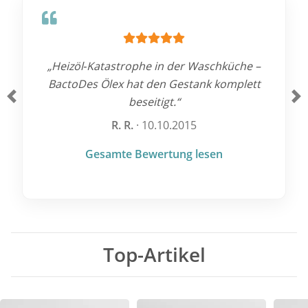
„Heizöl‑Katastrophe in der Waschküche –
BactoDes Ölex hat den Gestank komplett
beseitigt.“
Zurück
We
R. R.
· 10.10.2015
Gesamte Bewertung lesen
Top-Artikel