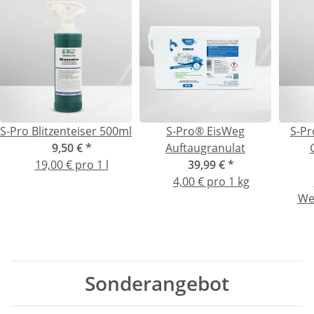
S-Pro Blitzenteiser 500ml
S-Pro® EisWeg
S-Pr
9,50 €
*
Auftaugranulat
19,00 € pro 1 l
39,99 €
*
4,00 € pro 1 kg
We
Sonderangebot