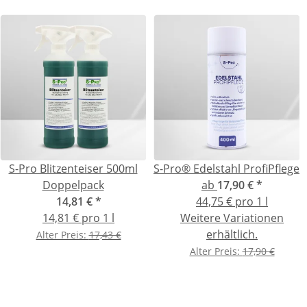
S-Pro Blitzenteiser 500ml
S-Pro® Edelstahl ProfiPflege
Doppelpack
ab
17,90 €
*
14,81 €
*
44,75 € pro 1 l
14,81 € pro 1 l
Weitere Variationen
erhältlich.
Alter Preis:
17,43 €
Alter Preis:
17,90 €