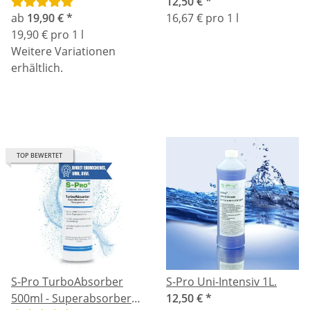
Geruchsentferner mit
12,50 €
*
Reinigungswirkung
ab
19,90 €
*
16,67 € pro 1 l
19,90 € pro 1 l
Weitere Variationen
erhältlich.
TOP BEWERTET
S-Pro TurboAbsorber
S-Pro Uni-Intensiv 1L.
500ml - Superabsorber
12,50 €
*