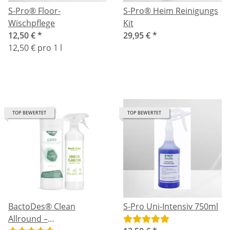
S-Pro® Floor-
S-Pro® Heim Reinigungs
Wischpflege
Kit
12,50 €
*
29,95 €
*
12,50 € pro 1 l
TOP BEWERTET
TOP BEWERTET
BactoDes® Clean
S-Pro Uni-Intensiv 750ml
Allround –