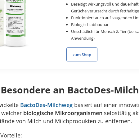
Beseitigt wirkungsvoll und dauerhaft
Gerüche verursacht durch fetthaltig
Funktioniert auch auf saugenden U
Biologisch abbaubar
Unschädlich für Mensch & Tier (bei s
Anwendung)
zum Shop
 Besondere an BactoDes-Milc
wickelte
BactoDes-Milchweg
basiert auf einer innovat
 welcher
biologische Mikroorganismen
selbsttätig a
stände von Milch und Milchprodukten zu entfernen.
Vorteile: