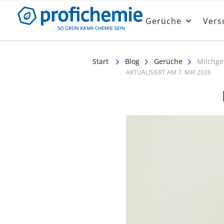
Das Profichemie.com Magazin
Informationen rund um Gerüche, Prob
Gerüche
Vers
Start
Blog
Gerüche
Milchge
AKTUALISIERT AM
7. MAI 2026