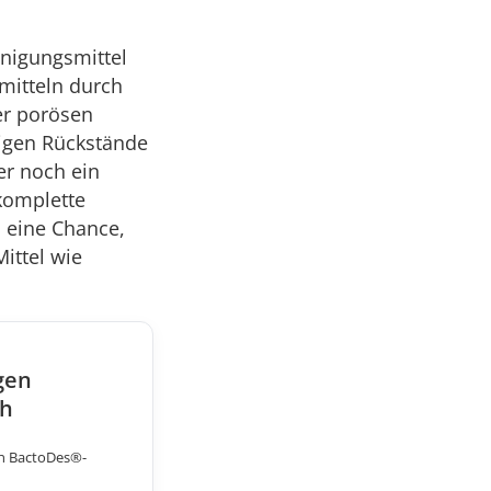
nigungsmittel
mitteln durch
er porösen
tigen Rückstände
er noch ein
 komplette
 eine Chance,
Mittel wie
.
gen
ch
en BactoDes®-