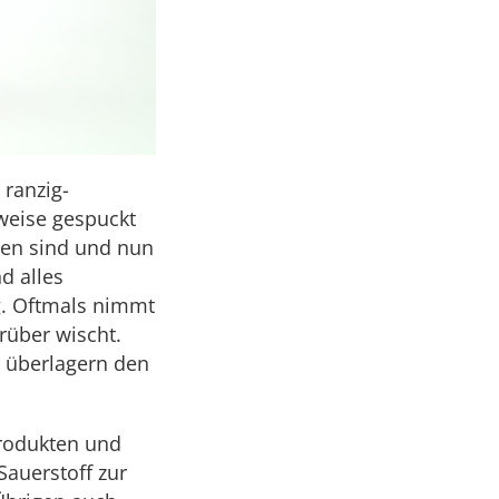
 ranzig-
weise gespuckt
gen sind und nun
d alles
g. Oftmals nimmt
rüber wischt.
n überlagern den
produkten und
Sauerstoff zur