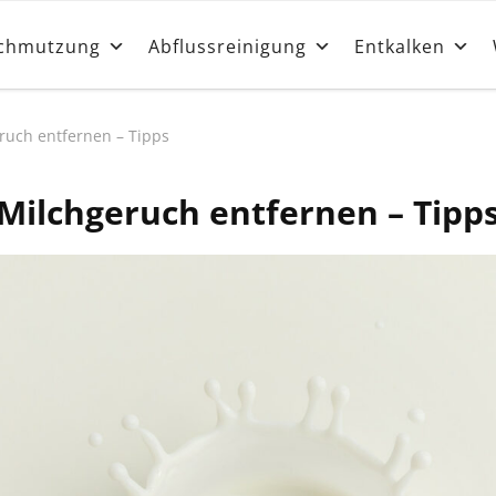
lemlöser und Hautschutz
chmutzung
Abflussreinigung
Entkalken
ruch entfernen – Tipps
Milchgeruch entfernen – Tipp