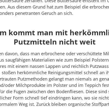
uttersäure zerfallen. Diese Buttersäure entsteht im 
en. Aus diesem Grund hat zum Beispiel die erbroche
onders penetranten Geruch an sich.
m kommt man mit herkömml
Putzmitteln nicht weit
n davon, dass man erbrochene oder verschüttete Mi
us saugfähigen Materialien wie zum Beispiel Polster
eres mit einem nassen Lappen und reichlich Putzwasse
 stoßen herkömmliche Reinigungsmittel schnell an i
rtrauten Putzmethoden gelangt man niemals an genau
nd/oder Milchprodukte im Polster und im Teppich fes
 für die Fugen zwischen den Bodenfliesen. Diese sind 
glicher Form schnell tief eindringen kann, wo sie nich
ormalem Weg ist. Zurück bleiben organische Stoffparti