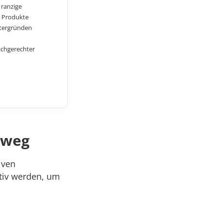
 ranzige
e Produkte
ntergründen
achgerechter
hweg
iven
ktiv werden, um