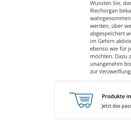
Wussten Sie, das
Riechorgan bekan
wahrgenommenen 
werden, über we
abgespeichert we
im Gehirn aktivi
ebenso wie für j
möchten. Dazu z
unangenehm bis 
zur Verzweiflung
Produkte i
Jetzt das pa