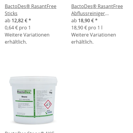
BactoDes® RasantFree
BactoDes® RasantFree
Sticks
Abflussreiniger
ab
12,82 €
*
Flüssigkonzentrat
ab
18,90 €
*
0,64 € pro 1
18,90 € pro 1 l
Weitere Variationen
Weitere Variationen
erhältlich.
erhältlich.