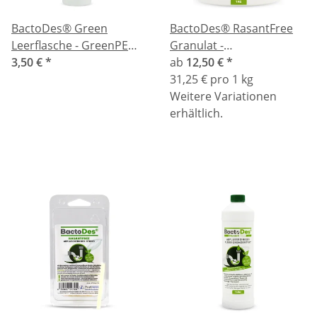
BactoDes® Green
BactoDes® RasantFree
Leerflasche - GreenPE
Granulat -
500ml bedruckt
3,50 €
*
Abflussreiniger u.
ab
12,50 €
*
Bioaktivator
31,25 € pro 1 kg
Weitere Variationen
erhältlich.