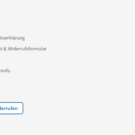
S
itserklärung
t & Widerrufsformular
ninfo
derrufen