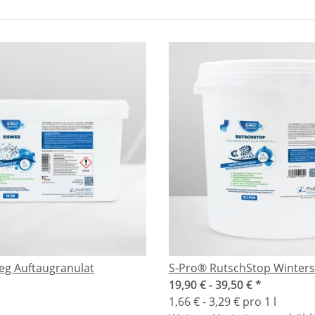
eg Auftaugranulat
S-Pro® RutschStop Winters
19,90 € -
39,50 €
*
1,66 € - 3,29 € pro 1 l