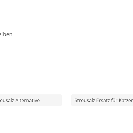
eiben
reusalz-Alternative
Streusalz Ersatz für Katz