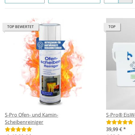
TOP BEWERTET
TOP
S-Pro Ofen- und Kamin-
S-Pro® EisW
Scheibenreiniger
39,99 €
*