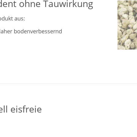
ident ohne Tauwirkung
dukt aus:
 daher bodenverbessernd
ll eisfreie