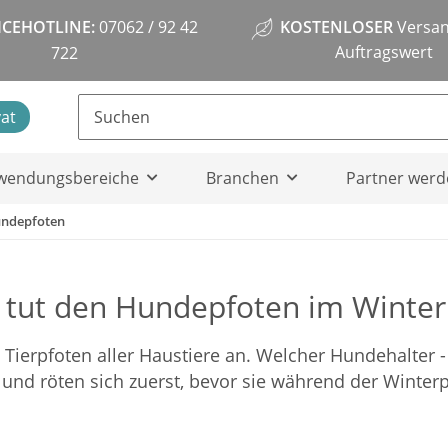
ICEHOTLINE:
07062 / 92 42
KOSTENLOSER
Versan
Auftragswert
722
vat
wendungsbereiche
Branchen
Partner werd
Hundepfoten
 tut den Hundepfoten im Winter
e Tierpfoten aller Haustiere an. Welcher Hundehalter 
nd röten sich zuerst, bevor sie während der Winterpe