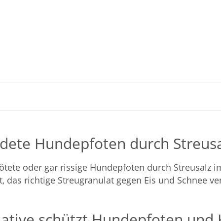
ete Hundepfoten durch Streusa
te oder gar rissige Hundepfoten durch Streusalz im 
, das richtige Streugranulat gegen Eis und Schnee v
ernative schützt Hundepfoten und