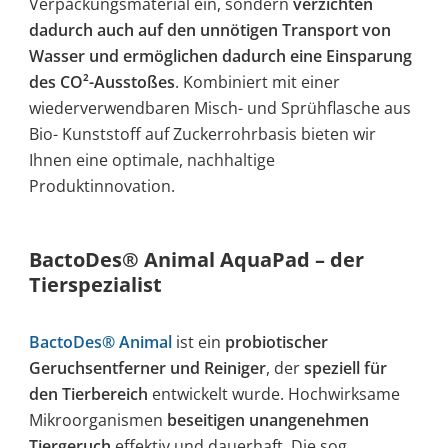
Verpackungsmaterial ein, sondern
verzichten
dadurch auch auf den unnötigen Transport von
Wasser und ermöglichen dadurch eine Einsparung
des CO²-Ausstoßes
. Kombiniert mit einer
wiederverwendbaren Misch- und Sprühflasche aus
Bio- Kunststoff auf Zuckerrohrbasis bieten wir
Ihnen eine optimale, nachhaltige
Produktinnovation.
BactoDes® Animal AquaPad – der
Tierspezialist
BactoDes® Animal
ist ein
probiotischer
Geruchsentferner und Reiniger
, der
speziell für
den Tierbereich
entwickelt wurde. Hochwirksame
Mikroorganismen
beseitigen unangenehmen
Tiergeruch
effektiv und dauerhaft. Die sog.