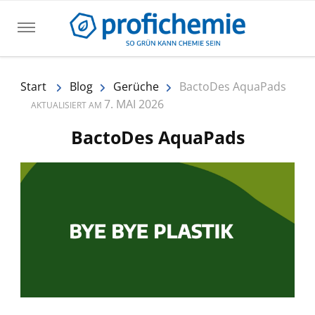
Das Profichemie.com Magazin
Informationen rund um Gerüche,
Problemlöser und Hautschutz
Start
Blog
Gerüche
BactoDes AquaPads
7. MAI 2026
AKTUALISIERT AM
BactoDes AquaPads