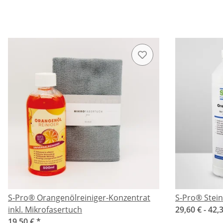
S-Pro® Orangenölreiniger-Konzentrat
S-Pro® Stein
inkl. Mikrofasertuch
29,60 € -
42,
19,50 €
*