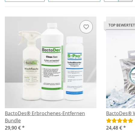
TOP BEWERTET
BactoDes® Erbrochenes-Entfernen
BactoDes® W
Bundle
29,90 €
*
24,48 €
*