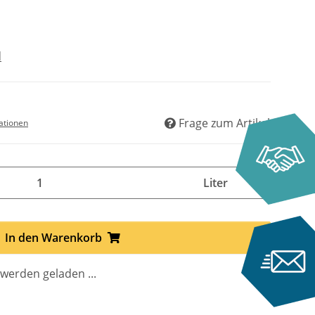
d
Frage zum Artikel
ationen
Liter
In den Warenkorb
erden geladen ...