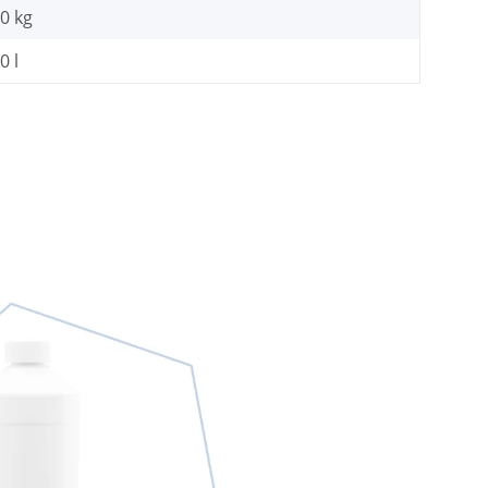
20
kg
0 l