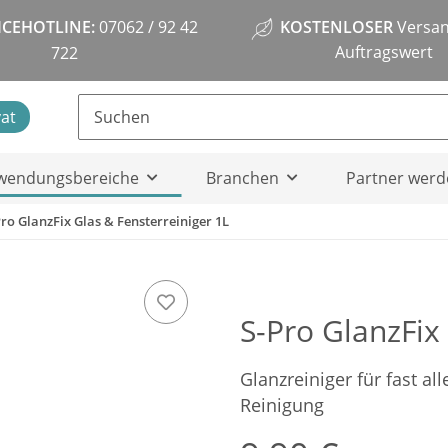
ICEHOTLINE:
07062 / 92 42
KOSTENLOSER
Versan
Auftragswert
722
vat
wendungsbereiche
Branchen
Partner werd
Pro GlanzFix Glas & Fensterreiniger 1L
S-Pro GlanzFix
Glanzreiniger für fast al
Reinigung