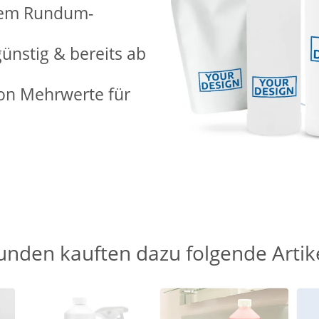
erem Rundum-
günstig & bereits ab
ion Mehrwerte für
unden kauften dazu folgende Artike