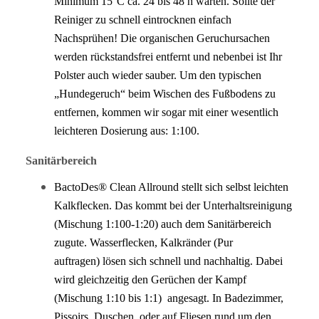
Minimum 15°C ca. 24 bis 48 h warten. Sollte der
Reiniger zu schnell eintrocknen einfach
Nachsprühen! Die organischen Geruchursachen
werden rückstandsfrei entfernt und nebenbei ist Ihr
Polster auch wieder sauber. Um den typischen
„Hundegeruch“ beim Wischen des Fußbodens zu
entfernen, kommen wir sogar mit einer wesentlich
leichteren Dosierung aus: 1:100.
Sanitärbereich
BactoDes® Clean Allround stellt sich selbst leichten
Kalkflecken. Das kommt bei der Unterhaltsreinigung
(Mischung 1:100-1:20) auch dem Sanitärbereich
zugute. Wasserflecken, Kalkränder (Pur
auftragen) lösen sich schnell und nachhaltig. Dabei
wird gleichzeitig den Gerüchen der Kampf
(Mischung 1:10 bis 1:1) angesagt. In Badezimmer,
Pissoirs, Duschen, oder auf Fliesen rund um den