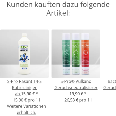
Kunden kauften dazu folgende
Artikel:
S-Pro Rasant 14-S
S-Pro® Vulkano
Bac
Rohrreiniger
Geruchsneutralisierer
Geruc
ab
15,90 €
*
19,90 €
*
Katze
15,90 € pro 1 l
26,53 € pro 1 l
Weitere Variationen
erhältlich.