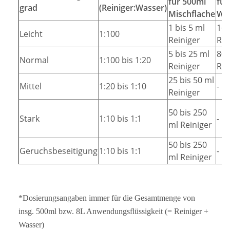
für 500ml
für
grad
(Reiniger:Wasser)
Mischflache
Wi
1 bis 5 ml
16 
Leicht
1:100
Reiniger
Rei
5 bis 25 ml
80 
Normal
1:100 bis 1:20
Reiniger
Rei
25 bis 50 ml
Mittel
1:20 bis 1:10
-
Reiniger
50 bis 250
Stark
1:10 bis 1:1
-
ml Reiniger
50 bis 250
Geruchsbeseitigung
1:10 bis 1:1
-
ml Reiniger
*Dosierungsangaben immer für die Gesamtmenge von
insg. 500ml bzw. 8L Anwendungsflüssigkeit (= Reiniger +
Wasser)