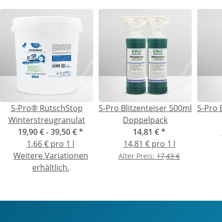
S-Pro® RutschStop
S-Pro Blitzenteiser 500ml
S-Pro 
Winterstreugranulat
Doppelpack
19,90 € -
39,50 €
*
14,81 €
*
1,66 € pro 1 l
14,81 € pro 1 l
Weitere Variationen
Alter Preis:
17,43 €
erhältlich.