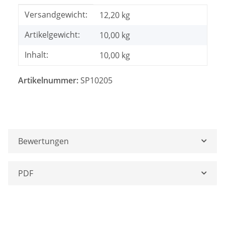
Produkteigenschaft
Wert
Versandgewicht:
12,20 kg
Artikelgewicht:
10,00
kg
Inhalt:
10,00 kg
Artikelnummer:
SP10205
Bewertungen
PDF