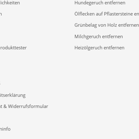
ichkeiten
Hundegeruch entfernen
n
Ölflecken auf Pflastersteine e
Grünbelag von Holz entfernen
Milchgeruch entfernen
Produkttester
Heizölgeruch entfernen
S
itserklärung
t & Widerrufsformular
ninfo