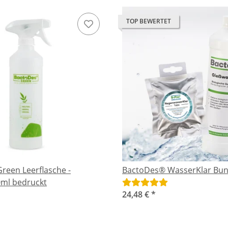
TOP BEWERTET
reen Leerflasche -
BactoDes® WasserKlar Bun
ml bedruckt
24,48 €
*