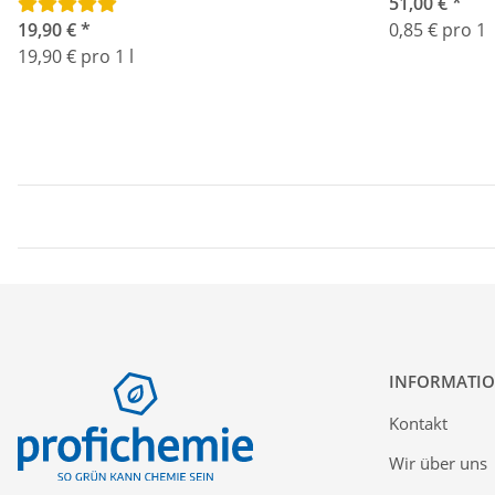
3x20 Stück.
51,00 €
*
19,90 €
*
0,85 € pro 1
19,90 € pro 1 l
INFORMATI
Kontakt
Wir über uns