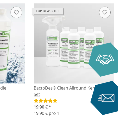
TOP BEWERTET
dle
BactoDes® Clean Allround Kennenlern-
Set
19,90 €
*
19,90 € pro 1