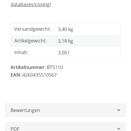
databases/cosing/
Produkteigenschaft
Wert
Versandgewicht:
3,40 kg
Artikelgewicht:
3,18
kg
Inhalt:
3,00 l
Artikelnummer:
BT5110
EAN:
4260435510567
Bewertungen
PDF