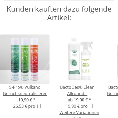
Kunden kauften dazu folgende
Artikel:
S-Pro® Vulkano
BactoDes® Clean
Bact
Geruchsneutralisierer
Allround –
Geruc
19,90 €
*
Geruchsentferner mit
ab
19,90 €
*
Säc
26,53 € pro 1 l
Reinigungswirkung
19,90 € pro 1 l
Weitere Variationen