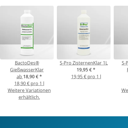
BactoDes®
S-Pro ZisternenKlar 1L
S-
GießwasserKlar
19,95 €
*
ab
18,90 €
*
19,95 € pro 1 l
18,90 € pro 1 l
Weitere Variationen
We
erhältlich.