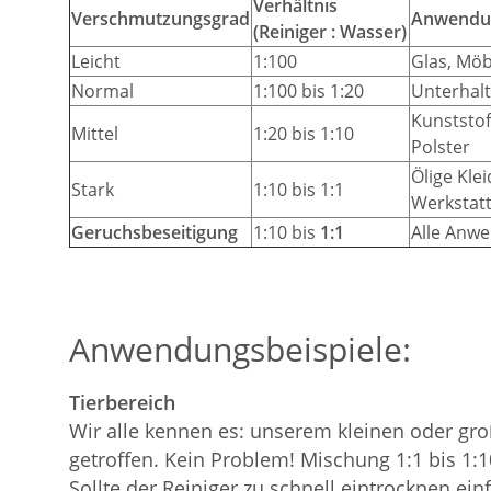
Verhältnis
Verschmutzungsgrad
Anwendun
(Reiniger : Wasser)
Leicht
1:100
Glas, Möb
Normal
1:100 bis 1:20
Unterhalt
Kunststof
Mittel
1:20 bis 1:10
Polster
Ölige Kle
Stark
1:10 bis 1:1
Werkstat
Geruchsbeseitigung
1:10 bis
1:1
Alle Anw
Anwendungsbeispiele:
Tierbereich
Wir alle kennen es: unserem kleinen oder gr
getroffen. Kein Problem! Mischung 1:1 bis 1:1
Sollte der Reiniger zu schnell eintrocknen 