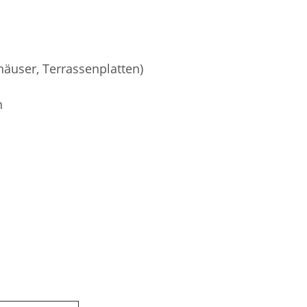
äuser, Terrassenplatten)
n