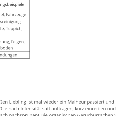
gsbeispiele
el, Fahrzeuge
sreinigung
fe, Teppich,
idung, Felgen,
tboden
endungen
oßen Liebling ist mal wieder ein Malheur passiert u
0 je nach Intensität satt auftragen, kurz einreiben u
einfach nachsprühen! Die organischen Geruchursachen 