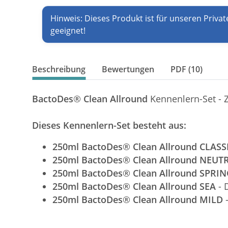
Hinweis: Dieses Produkt ist für unseren Privat
geeignet!
Beschreibung
Bewertungen
PDF (10)
BactoDes
®
Clean Allround
Kennenlern-Set - 
Dieses Kennenlern-Set besteht aus:
250ml BactoDes
®
Clean Allround CLAS
250ml BactoDes
®
Clean Allround NEU
250ml BactoDes
®
Clean Allround SPRI
250ml BactoDes
®
Clean Allround SEA
- 
250ml BactoDes
®
Clean Allround MILD