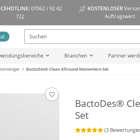
ICEHOTLINE:
07062 / 92 42
KOSTENLOSER
Versan
Auftragswert
722
vat
wendungsbereiche
Branchen
Partner werd
terreiniger
BactoDes® Clean Allround Kennenlern-Set
BactoDes® Cle
Set
(3 Bewertunge