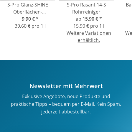
S-Pro Glanz-SHINE
S-Pro Rasant 14-S
Ba
Oberflächen-
Rohrreiniger
Versiegelung
9,90 €
*
ab
15,90 €
*
Geru
39,60 € pro 1 l
15,90 € pro 1 l
Rei
Weitere Variationen
We
erhältlich.
Newsletter mit Mehrwert
Exklusive Angebote, neue Produkte und
praktische Tipps – bequem per E-Mail. Kein Spam,
jederzeit abbestellbar.