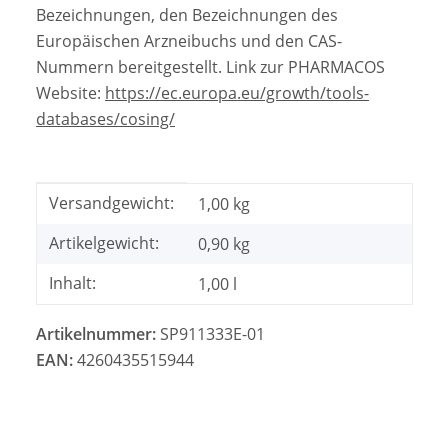
Bezeichnungen, den Bezeichnungen des
Europäischen Arzneibuchs und den CAS-
Nummern bereitgestellt. Link zur PHARMACOS
Website:
https://ec.europa.eu/growth/tools-
databases/cosing/
Produkteigenschaft
Wert
Versandgewicht:
1,00 kg
Artikelgewicht:
0,90
kg
Inhalt:
1,00 l
Artikelnummer:
SP911333E-01
EAN:
4260435515944