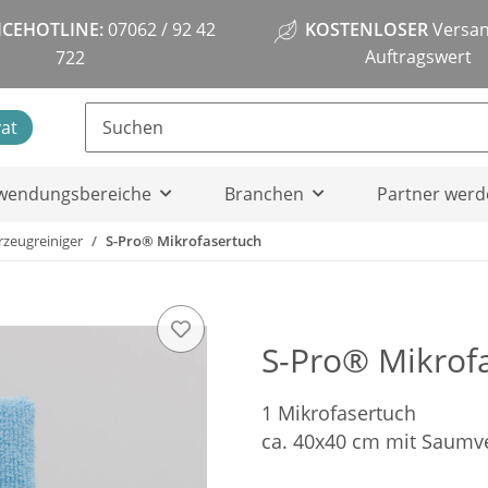
ICEHOTLINE:
07062 / 92 42
KOSTENLOSER
Versan
Auftragswert
722
vat
wendungsbereiche
Branchen
Partner werd
rzeugreiniger
S-Pro® Mikrofasertuch
S-Pro® Mikrofa
1 Mikrofasertuch
ca. 40x40 cm mit Saumv