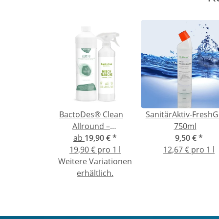
BactoDes® Clean
SanitärAktiv-FreshG
Allround –
750ml
Geruchsentferner mit
ab
19,90 €
*
9,50 €
*
Reinigungswirkung
19,90 € pro 1 l
12,67 € pro 1 l
Weitere Variationen
erhältlich.