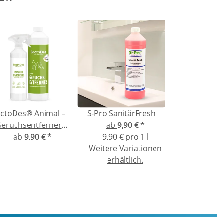
ctoDes® Animal –
S-Pro SanitärFresh
eruchsentferner
ab
9,90 €
*
egen Katzen- und
ab
9,90 €
*
9,90 € pro 1 l
Hundeurin
Weitere Variationen
erhältlich.