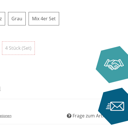
Schwarz
Grau
Mix 4er Set
z
Grau
Mix 4er Set
Stück (Set)
4 Stück (Set)
4 Stück (Set)
d
Frage zum Artikel
ationen