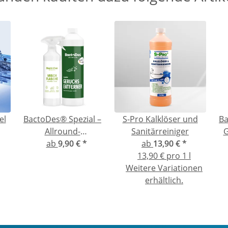
el
BactoDes® Spezial –
S-Pro Kalklöser und
Ba
Allround-
Sanitärreiniger
G
Geruchsentferner für
ab
9,90 €
*
ab
13,90 €
*
g
hartnäckige Gerüche
13,90 € pro 1 l
Weitere Variationen
erhältlich.