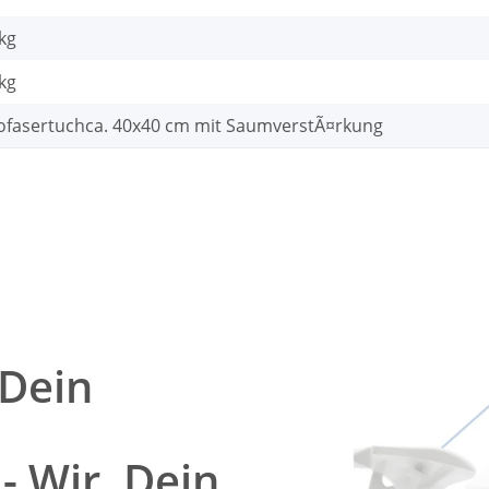
 kg
kg
ofasertuchca. 40x40 cm mit SaumverstÃ¤rkung
 Dein
- Wir, Dein