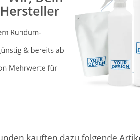
 Hersteller
erem Rundum-
günstig & bereits ab
ion Mehrwerte für
unden kauften dazu folgende Artike