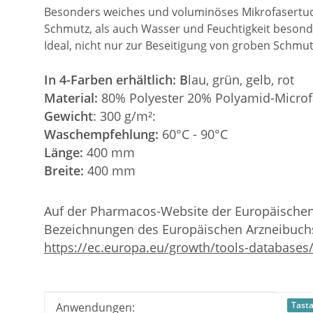
Besonders weiches und voluminöses Mikrofasertu
Schmutz, als auch Wasser und Feuchtigkeit besonde
Ideal, nicht nur zur Beseitigung von groben Schmut
In 4-Farben erhältlich:
B
lau, grün, gelb, rot
Material:
80% Polyester 20% Polyamid-Microf
Gewicht
: 300 g/m²:
Waschempfehlung:
60°C - 90°C
Länge:
400 mm
Breite:
400 mm
Auf der Pharmacos-Website der Europäische
Bezeichnungen des Europäischen Arzneibuch
https://ec.europa.eu/growth/tools-databases
Produkteigenschaft
Wert
Tasta
Anwendungen: