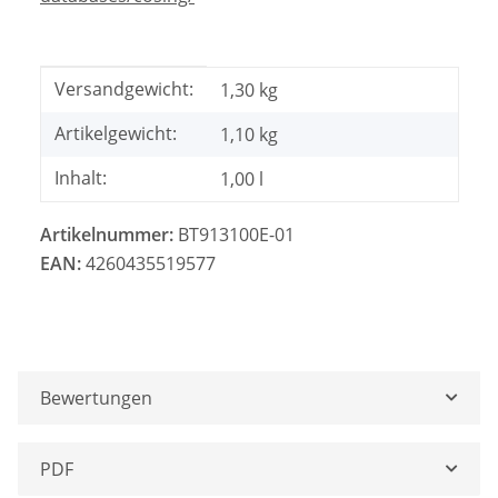
Produkteigenschaft
Wert
Versandgewicht:
1,30 kg
Artikelgewicht:
1,10
kg
Inhalt:
1,00 l
Artikelnummer:
BT913100E-01
EAN:
4260435519577
Bewertungen
PDF