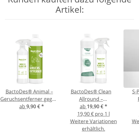
Artikel:
BactoDes® Animal –
BactoDes® Clean
S-
Geruchsentferner gegen
Allround –
Katzen- und Hundeurin
ab
9,90 €
*
Geruchsentferner mit
ab
19,90 €
*
Reinigungswirkung
19,90 € pro 1 l
Weitere Variationen
We
erhältlich.