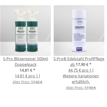
S-Pro Blitzenteiser 500ml
S-Pro® Edelstahl ProfiPflege
Doppelpack
ab
17,90 €
*
14,81 €
*
44,75 € pro 1 l
14,81 € pro 1 l
Weitere Variationen
erhältlich.
Alter Preis:
17,43 €
Alter Preis:
17,90 €