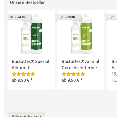
Unsere Bestseller
TOP BEWERTET
TOP BEWERTET
TOP
BactoDes® Spezial –
BactoDes® Animal –
Ba
Allround-
Geruchsentferner
Al
Geruchsentferner für
gegen Katzen- und
Lit
19
hartnäckige Gerüche
ab
9,90 €
*
Hundeurin
ab
9,90 €
*
Mi
19,
Sp
Alle entdecken