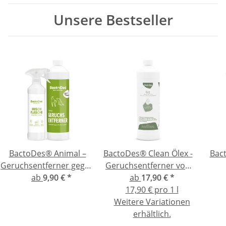
Unsere Bestseller
BactoDes® Animal –
BactoDes® Clean Ölex -
Bact
Geruchsentferner gegen
Geruchsentferner von
Katzen- und Hundeurin
ab
9,90 €
*
Heizölgeruch und
ab
17,90 €
*
Geru
Ölfleckenentferner
17,90 € pro 1 l
hart
Weitere Variationen
erhältlich.