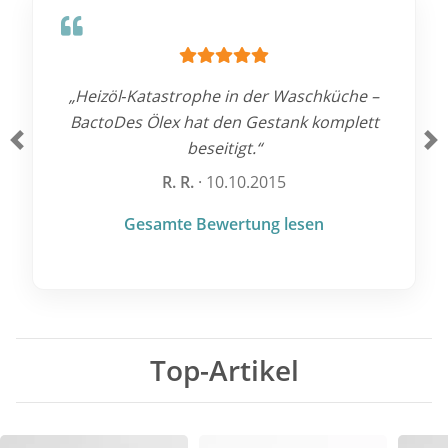
„Heizöl‑Katastrophe in der Waschküche –
BactoDes Ölex hat den Gestank komplett
beseitigt.“
Zurück
We
R. R.
· 10.10.2015
Gesamte Bewertung lesen
Top-Artikel