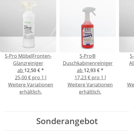
S-Pro MöbelFronten-
S-Pro®
S
Glanzreiniger
Duschkabinenreiniger
Al
ab
12,50 €
*
ab
12,93 €
*
25,00 € pro 1 l
17,23 € pro 1 l
Weitere Variationen
Weitere Variationen
We
erhältlich.
erhältlich.
Sonderangebot