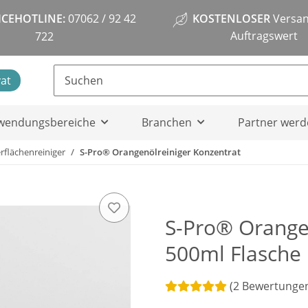
ICEHOTLINE:
07062 / 92 42
KOSTENLOSER
Versan
Auftragswert
722
vat
wendungsbereiche
Branchen
Partner werd
rflächenreiniger
S-Pro® Orangenölreiniger Konzentrat
S-Pro® Orangen
500ml Flasche
(2 Bewertunge