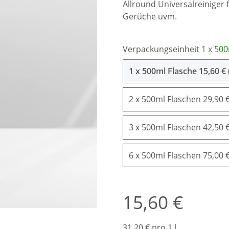
Allround Universalreiniger f
Gerüche uvm.
Verpackungseinheit
1 x 500
1 x 500
1 x 500ml Flasche
15,60 € 
2 x 50
2 x 500ml Flaschen
29,90 €
3 x 50
3 x 500ml Flaschen
42,50 €
6 x 50
6 x 500ml Flaschen
75,00 €
15,60 €
31,20 € pro 1 l