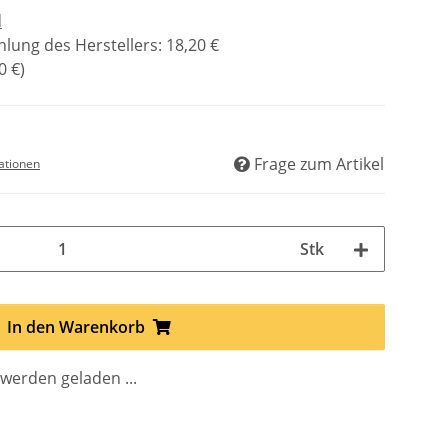
d
lung des Herstellers
:
18,20 €
0 €
)
Frage zum Artikel
ationen
Stk
In den Warenkorb
erden geladen ...