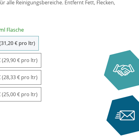
ür alle Reinigungsbereiche. Entfernt Fett, Flecken,
ml Flasche
ml Flasche
(31,20 € pro ltr)
0ml Flaschen
 (29,90 € pro ltr)
0ml Flaschen
 (28,33 € pro ltr)
0ml Flaschen
 (25,00 € pro ltr)