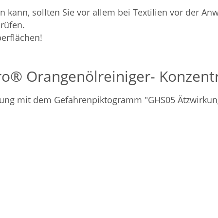
ann, sollten Sie vor allem bei Textilien vor der Anw
prüfen.
berflächen!
Pro® Orangenölreiniger- Konzent
rdnung mit dem Gefahrenpiktogramm "GHS05 Ätzwirkun