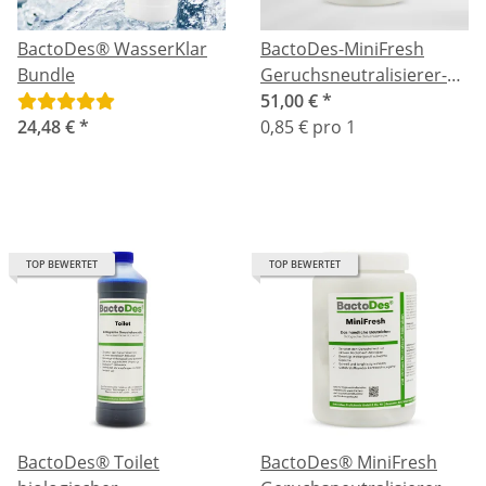
BactoDes® WasserKlar
BactoDes-MiniFresh
Bundle
Geruchsneutralisierer-
Säckchen Bundle 3x20
51,00 €
*
24,48 €
*
Stück.
0,85 € pro 1
TOP BEWERTET
TOP BEWERTET
BactoDes® Toilet
BactoDes® MiniFresh