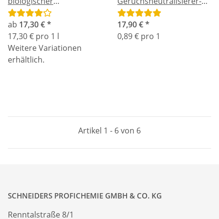
biologischer
Geruchsneutralisierer-
Geruchsentferner für
Säckchen 20 Stück
Campingtoiletten 1L
ab
17,30 €
*
17,90 €
*
17,30 € pro 1 l
0,89 € pro 1
Weitere Variationen
erhältlich.
Artikel 1 - 6 von 6
SCHNEIDERS PROFICHEMIE GMBH & CO. KG
Renntalstraße 8/1