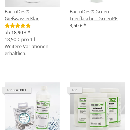
BactoDes®
BactoDes® Green
GießwasserKlar
Leerflasche - GreenPE
500ml bedruckt
3,50 €
*
ab
18,90 €
*
18,90 € pro 1 l
Weitere Variationen
erhältlich.
TOP BEWERTET
TOP