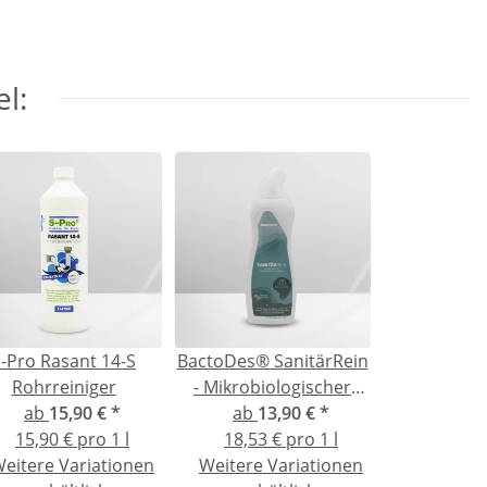
l:
-Pro Rasant 14-S
BactoDes® SanitärRein
Rohrreiniger
- Mikrobiologischer
ab
15,90 €
*
Sanitärreiniger und
ab
13,90 €
*
15,90 € pro 1 l
Geruchsentferner
18,53 € pro 1 l
eitere Variationen
Weitere Variationen