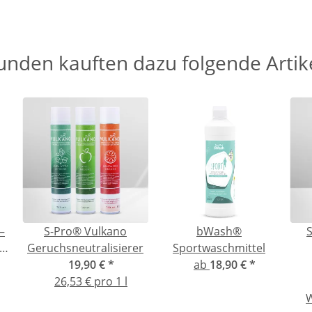
unden kauften dazu folgende Artike
–
S-Pro® Vulkano
bWash®
S
Geruchsneutralisierer
Sportwaschmittel
d
19,90 €
*
ab
18,90 €
*
26,53 € pro 1 l
W