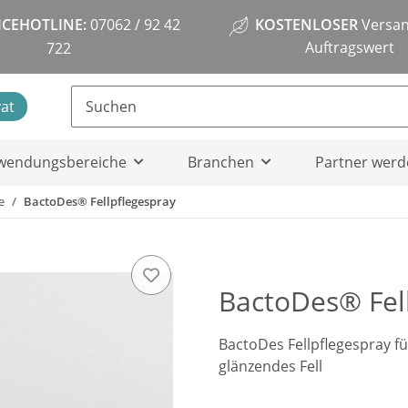
ICEHOTLINE:
07062 / 92 42
KOSTENLOSER
Versan
Auftragswert
722
vat
wendungsbereiche
Branchen
Partner werd
e
BactoDes® Fellpflegespray
BactoDes® Fell
BactoDes Fellpflegespray f
glänzendes Fell