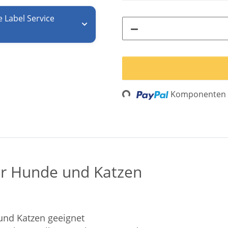
e Label Service
Loading...
Komponenten w
ür Hunde und Katzen
und Katzen geeignet