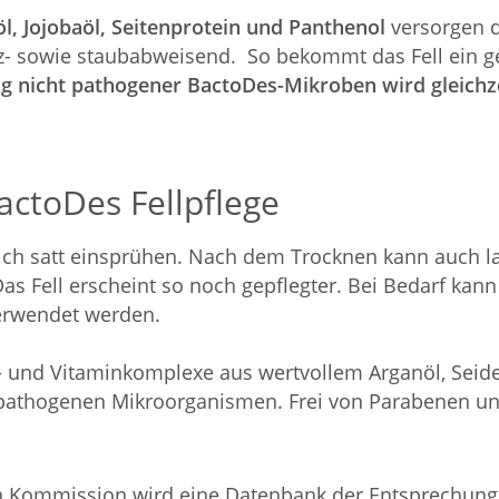
l, Jojobaöl, Seitenprotein und Panthenol
versorgen di
tz- sowie staubabweisend. So bekommt das Fell ein ge
g nicht pathogener BactoDes-Mikroben wird gleichzei
ctoDes Fellpflege
lich satt einsprühen. Nach dem Trocknen kann auch l
as Fell erscheint so noch gepflegter. Bei Bedarf ka
erwendet werden.
e- und Vitaminkomplexe aus wertvollem Arganöl, Seide
t pathogenen Mikroorganismen. Frei von Parabenen und
n Kommission wird eine Datenbank der Entsprechung