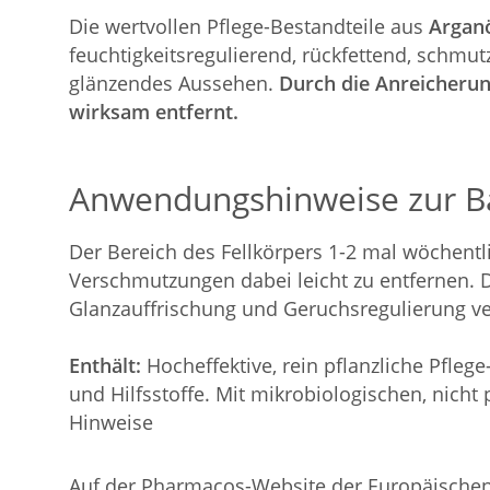
Die wertvollen Pflege-Bestandteile aus
Arganö
feuchtigkeitsregulierend, rückfettend, schmu
glänzendes Aussehen.
Durch die Anreicherun
wirksam entfernt.
Anwendungshinweise zur Ba
Der Bereich des Fellkörpers 1-2 mal wöchent
Verschmutzungen dabei leicht zu entfernen. D
Glanzauffrischung und Geruchsregulierung v
Enthält:
Hocheffektive, rein pflanzliche Pfleg
und Hilfsstoffe. Mit mikrobiologischen, nich
Hinweise
Auf der Pharmacos-Website der Europäische