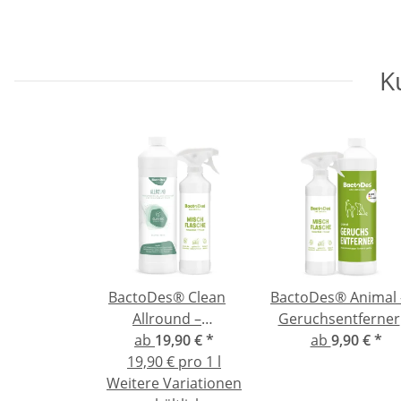
K
BactoDes® Clean
BactoDes® Animal 
Allround –
Geruchsentferner
Geruchsentferner mit
ab
19,90 €
*
gegen Katzen- un
ab
9,90 €
*
Reinigungswirkung
19,90 € pro 1 l
Hundeurin
Weitere Variationen