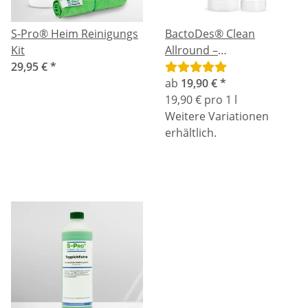
S-Pro® Heim Reinigungs
BactoDes® Clean
Kit
Allround –
29,95 €
*
Geruchsentferner mit
Reinigungswirkung
ab
19,90 €
*
19,90 € pro 1 l
Weitere Variationen
erhältlich.