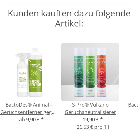
Kunden kauften dazu folgende
Artikel:
BactoDes® Animal –
S-Pro® Vulkano
Bact
Geruchsentferner gegen
Geruchsneutralisierer
Katzen- und Hundeurin
ab
9,90 €
*
19,90 €
*
Geru
26,53 € pro 1 l
hart