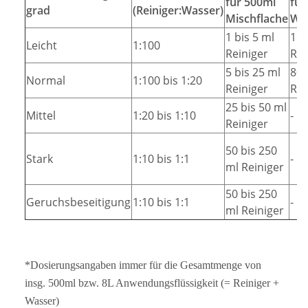
für 500ml
für
grad
(Reiniger:Wasser)
Mischflache
Wi
1 bis 5 ml
16 
Leicht
1:100
Reiniger
Rei
5 bis 25 ml
80 
Normal
1:100 bis 1:20
Reiniger
Rei
25 bis 50 ml
Mittel
1:20 bis 1:10
-
Reiniger
50 bis 250
Stark
1:10 bis 1:1
-
ml Reiniger
50 bis 250
Geruchsbeseitigung
1:10 bis 1:1
-
ml Reiniger
*Dosierungsangaben immer für die Gesamtmenge von
insg. 500ml bzw. 8L Anwendungsflüssigkeit (= Reiniger +
Wasser)