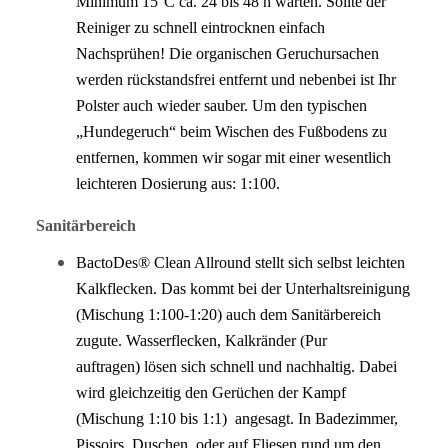
Minimum 15°C ca. 24 bis 48 h warten. Sollte der
Reiniger zu schnell eintrocknen einfach
Nachsprühen! Die organischen Geruchursachen
werden rückstandsfrei entfernt und nebenbei ist Ihr
Polster auch wieder sauber. Um den typischen
„Hundegeruch“ beim Wischen des Fußbodens zu
entfernen, kommen wir sogar mit einer wesentlich
leichteren Dosierung aus: 1:100.
Sanitärbereich
BactoDes® Clean Allround stellt sich selbst leichten
Kalkflecken. Das kommt bei der Unterhaltsreinigung
(Mischung 1:100-1:20) auch dem Sanitärbereich
zugute. Wasserflecken, Kalkränder (Pur
auftragen) lösen sich schnell und nachhaltig. Dabei
wird gleichzeitig den Gerüchen der Kampf
(Mischung 1:10 bis 1:1) angesagt. In Badezimmer,
Pissoirs, Duschen, oder auf Fliesen rund um den