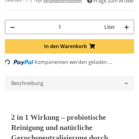
Frage zum Artikel
Lieferzeit*:
1 - 2 Tage
Versandinformationen
Liter
In den Warenkorb
ing...
Komponenten werden geladen ...
Beschreibung
2 in 1 Wirkung – probiotische
Reinigung und natürliche
Geruchsneutralisierung durch