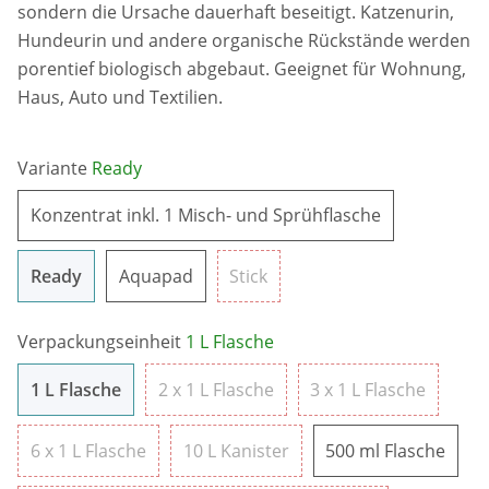
sondern die Ursache dauerhaft beseitigt. Katzenurin,
Hundeurin und andere organische Rückstände werden
porentief biologisch abgebaut. Geeignet für Wohnung,
Haus, Auto und Textilien.
Variante
Ready
Konzentrat in
Konzentrat inkl. 1 Misch- und Sprühflasche
Ready
Aquapad
Stick
Ready
Aquapad
Stick
Verpackungseinheit
1 L Flasche
1 L Flasche
2 x 1 L Flasche
3 x 1 L 
1 L Flasche
2 x 1 L Flasche
3 x 1 L Flasche
6 x 1 L Flasche
10 L Kanister
500 m
6 x 1 L Flasche
10 L Kanister
500 ml Flasche