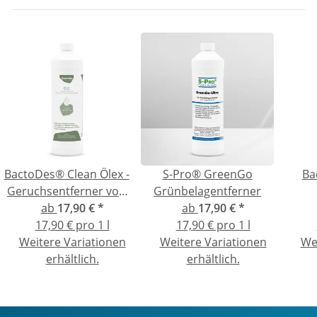
BactoDes® Clean Ölex -
S-Pro® GreenGo
Ba
Geruchsentferner von
Grünbelagentferner
Heizölgeruch und
ab
17,90 €
*
ab
17,90 €
*
Geru
Ölfleckenentferner
17,90 € pro 1 l
17,90 € pro 1 l
Rei
Weitere Variationen
Weitere Variationen
We
erhältlich.
erhältlich.