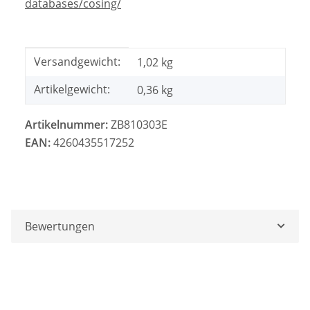
databases/cosing/
Produkteigenschaft
Wert
Versandgewicht:
1,02 kg
Artikelgewicht:
0,36
kg
Artikelnummer:
ZB810303E
EAN:
4260435517252
Bewertungen