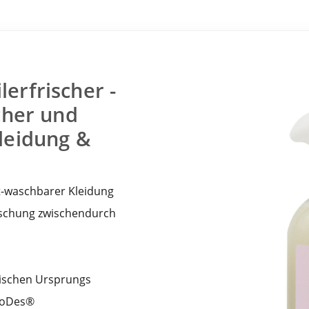
erfrischer -
cher und
leidung &
ht-waschbarer Kleidung
rischung zwischendurch
nischen Ursprungs
ctoDes®