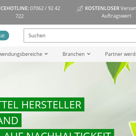
ICEHOTLINE:
07062 / 92 42
KOSTENLOSER
Versan
Auftragswert
722
vat
wendungsbereiche
Branchen
Partner werd
TEL HERSTELLER
AND
 AUF NACHHALTIGKEIT