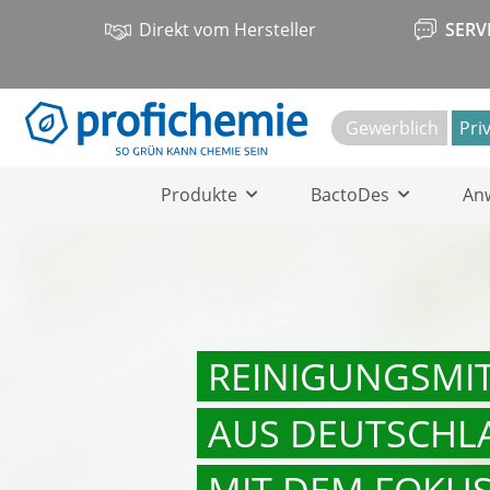
Direkt vom Hersteller
SERV
Gewerblich
Pri
Produkte
BactoDes
An
REINIGUNGSMIT
AUS DEUTSCHL
MIT DEM FOKUS