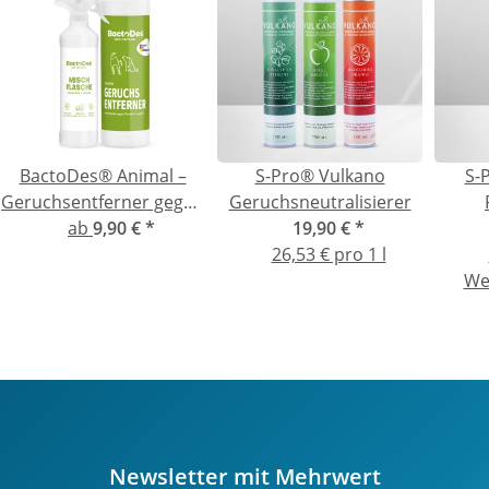
BactoDes® Animal –
S-Pro® Vulkano
S-
Geruchsentferner gegen
Geruchsneutralisierer
Katzen- und Hundeurin
ab
9,90 €
*
19,90 €
*
26,53 € pro 1 l
We
Newsletter mit Mehrwert